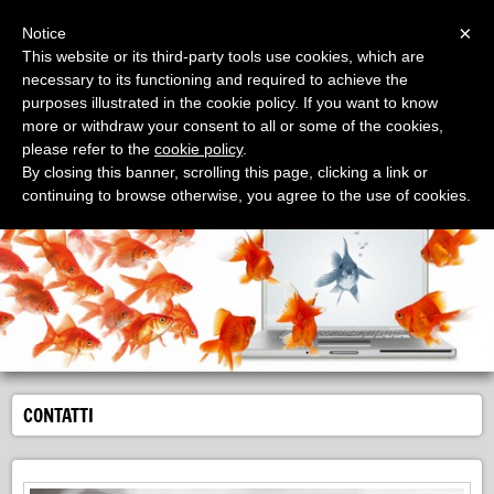
Menu
×
Notice
This website or its third-party tools use cookies, which are
necessary to its functioning and required to achieve the
purposes illustrated in the cookie policy. If you want to know
more or withdraw your consent to all or some of the cookies,
please refer to the
cookie policy
.
EllePi Traduzioni
By closing this banner, scrolling this page, clicking a link or
il servizio per tradurre in tutte le lingue del mondo
continuing to browse otherwise, you agree to the use of cookies.
CONTATTI